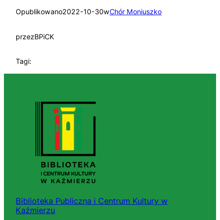
Opublikowano
2022-10-30
w
Chór Moniuszko
przez
BPiCK
Tagi:
Biblioteka Publiczna i Centrum Kultury w
Kaźmierzu