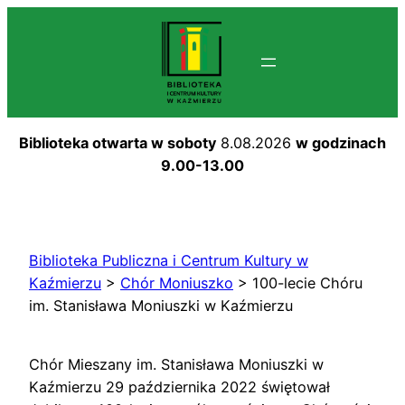
Przejdź
do
treści
Biblioteka otwarta w soboty
8.08.2026
w godzinach
9.00-13.00
Biblioteka Publiczna i Centrum Kultury w
Kaźmierzu
>
Chór Moniuszko
>
100-lecie Chóru
im. Stanisława Moniuszki w Kaźmierzu
Chór Mieszany im. Stanisława Moniuszki w
Kaźmierzu 29 października 2022 świętował