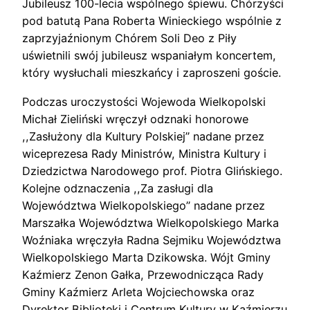
Jubileusz 100-lecia wspólnego śpiewu. Chórzyści
pod batutą Pana Roberta Winieckiego wspólnie z
zaprzyjaźnionym Chórem Soli Deo z Piły
uświetnili swój jubileusz wspaniałym koncertem,
który wysłuchali mieszkańcy i zaproszeni goście.
Podczas uroczystości Wojewoda Wielkopolski
Michał Zieliński wręczył odznaki honorowe
,,Zasłużony dla Kultury Polskiej’’ nadane przez
wiceprezesa Rady Ministrów, Ministra Kultury i
Dziedzictwa Narodowego prof. Piotra Glińskiego.
Kolejne odznaczenia ,,Za zasługi dla
Województwa Wielkopolskiego’’ nadane przez
Marszałka Województwa Wielkopolskiego Marka
Woźniaka wręczyła Radna Sejmiku Województwa
Wielkopolskiego Marta Dzikowska. Wójt Gminy
Kaźmierz Zenon Gałka, Przewodnicząca Rady
Gminy Kaźmierz Arleta Wojciechowska oraz
Dyrektor Biblioteki i Centrum Kultury w Kaźmierzu