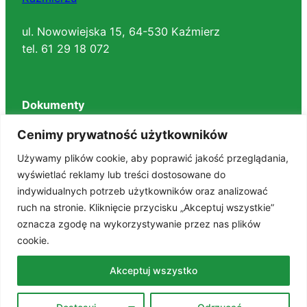
ul. Nowowiejska 15, 64-530 Kaźmierz
tel. 61 29 18 072
Dokumenty
Regulaminy
Cenimy prywatność użytkowników
Deklaracja dostępności
Używamy plików cookie, aby poprawić jakość przeglądania,
BIP
wyświetlać reklamy lub treści dostosowane do
RODO
indywidualnych potrzeb użytkowników oraz analizować
Polityka prywatności
ruch na stronie. Kliknięcie przycisku „Akceptuj wszystkie”
STANDARDY OCHRONY MAŁOLETNICH
oznacza zgodę na wykorzystywanie przez nas plików
cookie.
Znajdź nas na portalach
Akceptuj wszystko
Facebook