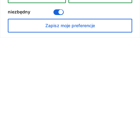
niezbędny
Zapisz moje preferencje
Wakacje z
biblioteką
Lato zaczyna się tutaj – LIPIEC I SIERPIEŃ 2026
Szukasz kreatywnych i ciekawych zajęć…
2026-06-29