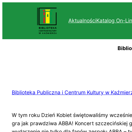
Przejdź
do
Aktualności
Katalog On-Li
treści
Bibli
Biblioteka Publiczna i Centrum Kultury w Kaźmier
W tym roku Dzień Kobiet świętowaliśmy wcześni
gra jak prawdziwa ABBA! Koncert szczecińskiej
wydarzenie nie tylko dla fanów zespołu ABBA – ty