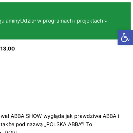
gulaminy
Udział w programach i projektach
Otwórz
-13.00
abawa! ABBA SHOW wygląda jak prawdziwa ABBA i
j także pod nazwą „POLSKA ABBA”! To
 i POP!