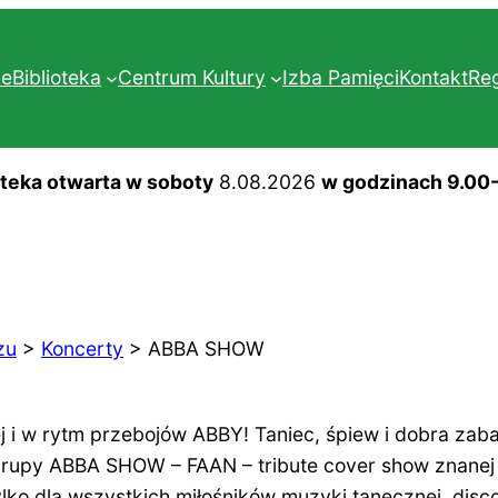
ne
Biblioteka
Centrum Kultury
Izba Pamięci
Kontakt
Re
oteka otwarta w soboty
8.08.2026
w godzinach 9.00
zu
>
Koncerty
>
ABBA SHOW
ej i w rytm przebojów ABBY! Taniec, śpiew i dobra z
 grupy ABBA SHOW – FAAN – tribute cover show znane
lko dla wszystkich miłośników muzyki tanecznej, disco