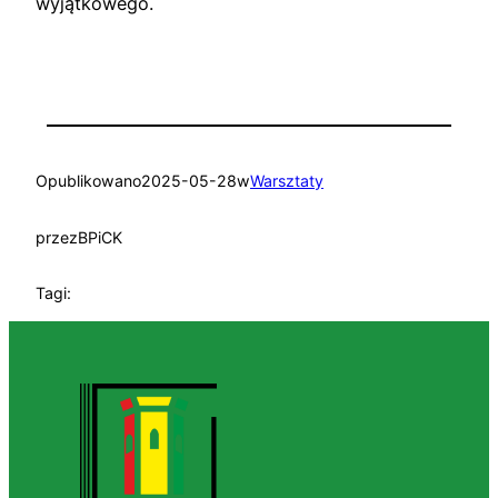
wyjątkowego.
Opublikowano
2025-05-28
w
Warsztaty
przez
BPiCK
Tagi: