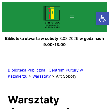
Przejdź
do
Otwórz
treści
Biblioteka otwarta w soboty
8.08.2026
w godzinach
9.00-13.00
Biblioteka Publiczna i Centrum Kultury w
Kaźmierzu
>
Warsztaty
>
Art Soboty
Warsztaty