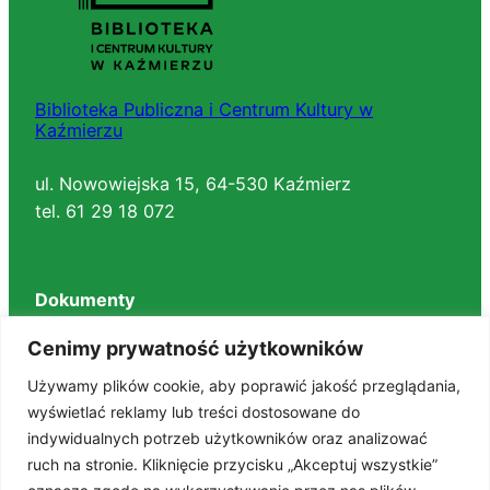
Biblioteka Publiczna i Centrum Kultury w
Kaźmierzu
ul. Nowowiejska 15, 64-530 Kaźmierz
tel. 61 29 18 072
Dokumenty
Regulaminy
Cenimy prywatność użytkowników
Deklaracja dostępności
Używamy plików cookie, aby poprawić jakość przeglądania,
BIP
wyświetlać reklamy lub treści dostosowane do
RODO
indywidualnych potrzeb użytkowników oraz analizować
Polityka prywatności
ruch na stronie. Kliknięcie przycisku „Akceptuj wszystkie”
STANDARDY OCHRONY MAŁOLETNICH