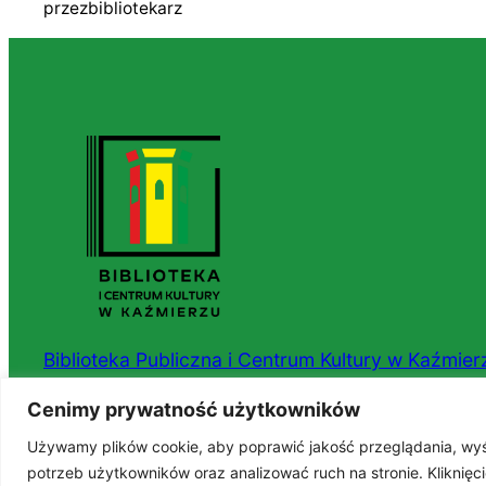
przez
bibliotekarz
Biblioteka Publiczna i Centrum Kultury w Kaźmier
Cenimy prywatność użytkowników
ul. Nowowiejska 15, 64-530 Kaźmierz
tel. 61 29 18 072
Używamy plików cookie, aby poprawić jakość przeglądania, wyś
potrzeb użytkowników oraz analizować ruch na stronie. Kliknię