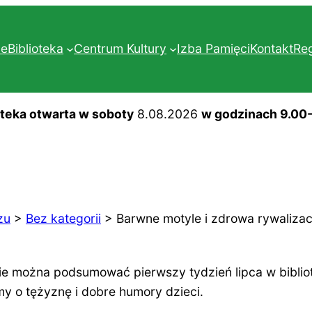
ne
Biblioteka
Centrum Kultury
Izba Pamięci
Kontakt
Re
oteka otwarta w soboty
8.08.2026
w godzinach 9.00
zu
>
Bez kategorii
>
Barwne motyle i zdrowa rywalizac
ie można podsumować pierwszy tydzień lipca w biblio
my o tężyznę i dobre humory dzieci.