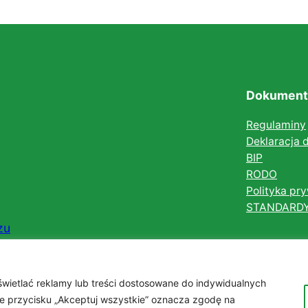
Dokument
Regulaminy
Deklaracja 
BIP
RODO
Polityka pr
STANDARD
zu
wietlać reklamy lub treści dostosowane do indywidualnych
cie przycisku „Akceptuj wszystkie” oznacza zgodę na