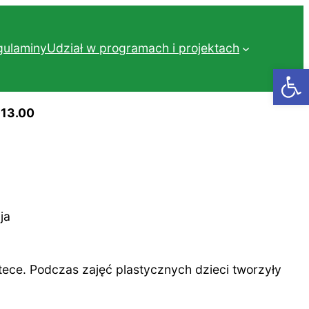
gulaminy
Udział w programach i projektach
Otwórz
-13.00
ja
tece. Podczas zajęć plastycznych dzieci tworzyły