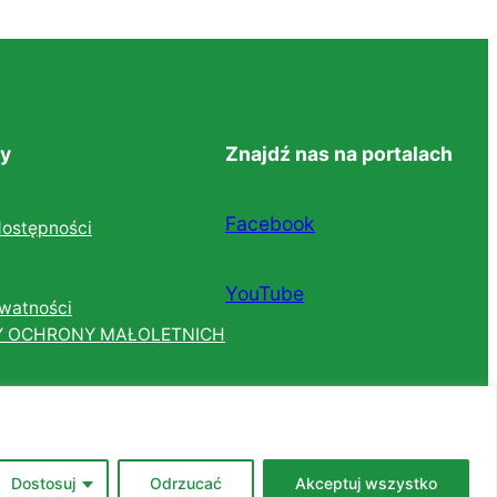
y
Znajdź nas na portalach
Facebook
dostępności
YouTube
ywatności
Y OCHRONY MAŁOLETNICH
Dostosuj
Odrzucać
Akceptuj wszystko