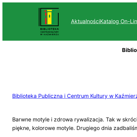
Przejdź
do
Aktualności
Katalog On-Li
treści
Bibli
Biblioteka Publiczna i Centrum Kultury w Kaźmier
Barwne motyle i zdrowa rywalizacja. Tak w skróc
piękne, kolorowe motyle. Drugiego dnia zadbaliś