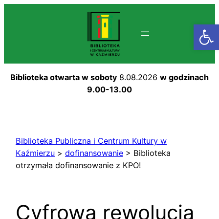
Przejdź
do
Otwórz
treści
Biblioteka otwarta w soboty
8.08.2026
w godzinach
9.00-13.00
Biblioteka Publiczna i Centrum Kultury w
Kaźmierzu
>
dofinansowanie
>
Biblioteka
otrzymała dofinansowanie z KPO!
Cyfrowa rewolucja