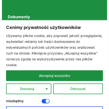
Dokumenty
Regulaminy
Cenimy prywatność użytkowników
Deklaracja dostępności
Używamy plików cookie, aby poprawić jakość przeglądania,
BIP
wyświetlać reklamy lub treści dostosowane do
RODO
indywidualnych potrzeb użytkowników oraz analizować
Polityka prywatności
ruch na stronie. Kliknięcie przycisku „Akceptuj wszystkie”
STANDARDY OCHRONY MAŁOLETNICH
oznacza zgodę na wykorzystywanie przez nas plików
cookie.
Znajdź nas na portalach
Akceptuj wszystko
Facebook
Dostosuj
Odrzucać
YouTube
niezbędny