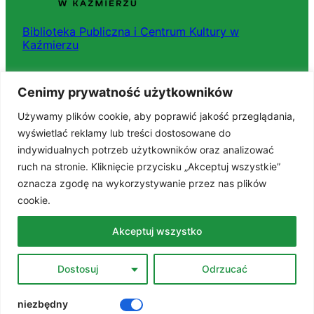
Biblioteka Publiczna i Centrum Kultury w
Kaźmierzu
ul. Nowowiejska 15, 64-530 Kaźmierz
Cenimy prywatność użytkowników
tel. 61 29 18 072
Używamy plików cookie, aby poprawić jakość przeglądania,
wyświetlać reklamy lub treści dostosowane do
indywidualnych potrzeb użytkowników oraz analizować
Dokumenty
ruch na stronie. Kliknięcie przycisku „Akceptuj wszystkie”
Regulaminy
oznacza zgodę na wykorzystywanie przez nas plików
Deklaracja dostępności
cookie.
BIP
RODO
Akceptuj wszystko
Polityka prywatności
STANDARDY OCHRONY MAŁOLETNICH
Dostosuj
Odrzucać
Znajdź nas na portalach
niezbędny