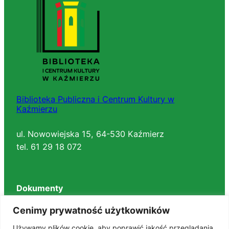
Biblioteka Publiczna i Centrum Kultury w
Kaźmierzu
ul. Nowowiejska 15, 64-530 Kaźmierz
tel. 61 29 18 072
Dokumenty
Regulaminy
Cenimy prywatność użytkowników
Deklaracja dostępności
Używamy plików cookie, aby poprawić jakość przeglądania,