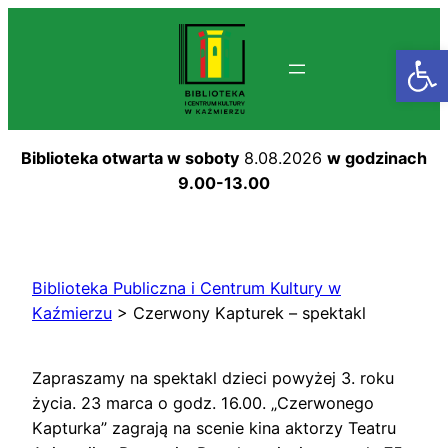
Przejdź
do
Otwórz
treści
Biblioteka otwarta w soboty
8.08.2026
w godzinach
9.00-13.00
Biblioteka Publiczna i Centrum Kultury w
Kaźmierzu
>
Czerwony Kapturek – spektakl
Zapraszamy na spektakl dzieci powyżej 3. roku
życia. 23 marca o godz. 16.00. „Czerwonego
Kapturka” zagrają na scenie kina aktorzy Teatru