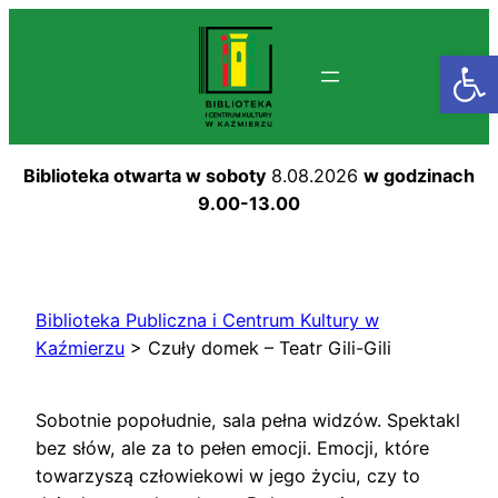
Przejdź
do
Otwórz
treści
Biblioteka otwarta w soboty
8.08.2026
w godzinach
9.00-13.00
Biblioteka Publiczna i Centrum Kultury w
Kaźmierzu
>
Czuły domek – Teatr Gili-Gili
Sobotnie popołudnie, sala pełna widzów. Spektakl
bez słów, ale za to pełen emocji. Emocji, które
towarzyszą człowiekowi w jego życiu, czy to