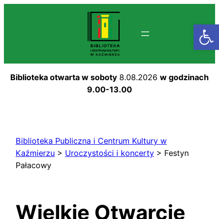
Przejdź
do
Otwórz
treści
Biblioteka otwarta w soboty
8.08.2026
w godzinach
9.00-13.00
Biblioteka Publiczna i Centrum Kultury w
Kaźmierzu
>
Uroczystości i koncerty
>
Festyn
Pałacowy
Wielkie Otwarcie