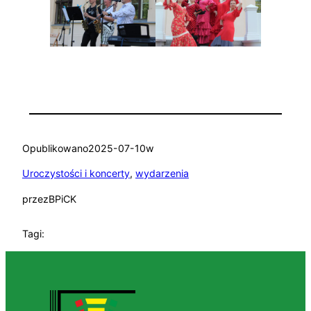
Opublikowano
2025-07-10
w
Uroczystości i koncerty
, 
wydarzenia
przez
BPiCK
Tagi: