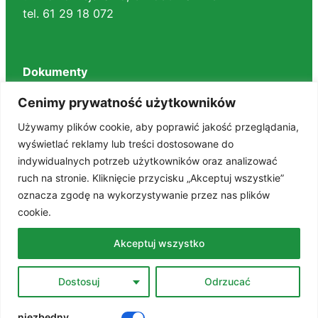
tel. 61 29 18 072
Dokumenty
Regulaminy
Cenimy prywatność użytkowników
Deklaracja dostępności
Używamy plików cookie, aby poprawić jakość przeglądania,
BIP
wyświetlać reklamy lub treści dostosowane do
RODO
indywidualnych potrzeb użytkowników oraz analizować
Polityka prywatności
ruch na stronie. Kliknięcie przycisku „Akceptuj wszystkie”
STANDARDY OCHRONY MAŁOLETNICH
oznacza zgodę na wykorzystywanie przez nas plików
cookie.
Znajdź nas na portalach
Akceptuj wszystko
Facebook
Dostosuj
Odrzucać
YouTube
niezbędny