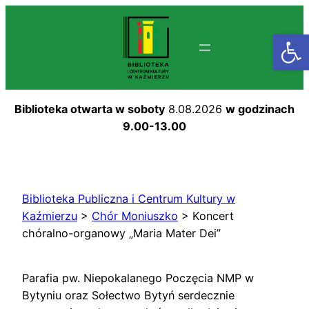
Przejdź
do
Otwórz
treści
Biblioteka otwarta w soboty
8.08.2026
w godzinach
9.00-13.00
Biblioteka Publiczna i Centrum Kultury w
Kaźmierzu
>
Chór Moniuszko
>
Koncert
chóralno-organowy „Maria Mater Dei”
Parafia pw. Niepokalanego Poczęcia NMP w
Bytyniu oraz Sołectwo Bytyń serdecznie