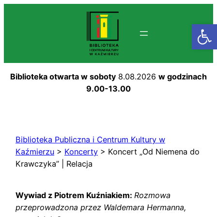
Przejdź
do
Otwórz
treści
Biblioteka otwarta w soboty
8.08.2026
w godzinach
9.00-13.00
Biblioteka Publiczna i Centrum Kultury w
Kaźmierzu
>
Koncerty
>
Koncert „Od Niemena do
Krawczyka” | Relacja
Wywiad z Piotrem Kuźniakiem:
Rozmowa
przeprowadzona przez Waldemara Hermanna,