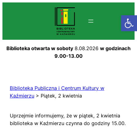
Przejdź
do
Otwórz
treści
Biblioteka otwarta w soboty
8.08.2026
w godzinach
9.00-13.00
Biblioteka Publiczna i Centrum Kultury w
Kaźmierzu
>
Piątek, 2 kwietnia
Uprzejmie informujemy, że w piątek, 2 kwietnia
biblioteka w Kaźmierzu czynna do godziny 15.00.