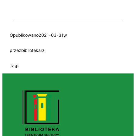
Opublikowano
2021-03-31
w
przez
bibliotekarz
Tagi: