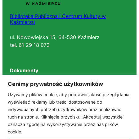
Biblioteka Publiczna i Centrum Kultury w
Kaźmierzu
ul. Nowowiejska 15, 64-530 Kaźmierz
tel. 61 29 18 072
Dokumenty
Regulaminy
Cenimy prywatność użytkowników
Deklaracja dostępności
Używamy plików cookie, aby poprawić jakość przeglądania,
BIP
wyświetlać reklamy lub treści dostosowane do
RODO
indywidualnych potrzeb użytkowników oraz analizować
Polityka prywatności
ruch na stronie. Kliknięcie przycisku „Akceptuj wszystkie”
STANDARDY OCHRONY MAŁOLETNICH
oznacza zgodę na wykorzystywanie przez nas plików
cookie.
Znajdź nas na portalach