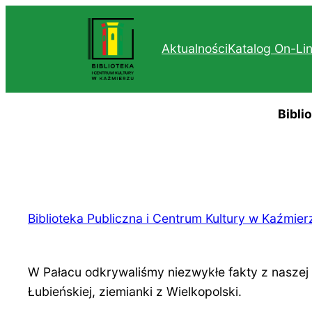
Przejdź
do
Aktualności
Katalog On-Li
treści
Bibli
Biblioteka Publiczna i Centrum Kultury w Kaźmier
W Pałacu odkrywaliśmy niezwykłe fakty z naszej
Łubieńskiej, ziemianki z Wielkopolski.