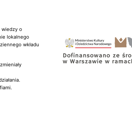
e wiedzy o
ie lokalnego
dziennego wkładu
 zmieniały
działania.
fiami.