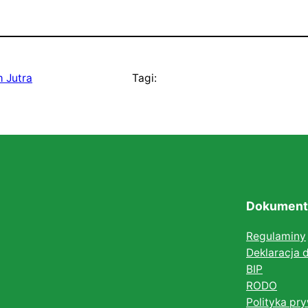
m Jutra
Tagi:
Dokument
Regulaminy
Deklaracja 
BIP
RODO
Polityka pr