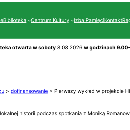
ne
Biblioteka
Centrum Kultury
Izba Pamięci
Kontakt
Re
oteka otwarta w soboty
8.08.2026
w godzinach 9.00
zu
>
dofinansowanie
>
Pierwszy wykład w projekcie Hi
 lokalnej historii podczas spotkania z Moniką Romano