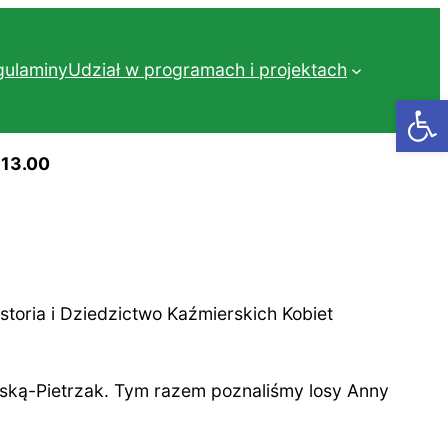
gulaminy
Udział w programach i projektach
Otwórz
-13.00
storia i Dziedzictwo Kaźmierskich Kobiet
wską-Pietrzak. Tym razem poznaliśmy losy Anny