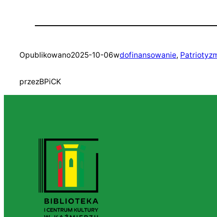
Opublikowano
2025-10-06
w
dofinansowanie
, 
Patriotyz
przez
BPiCK