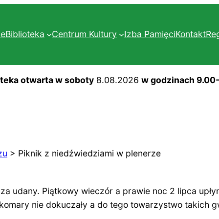
ne
Biblioteka
Centrum Kultury
Izba Pamięci
Kontakt
Re
oteka otwarta w soboty
8.08.2026
w godzinach 9.00
zu
>
Piknik z niedźwiedziami w plenerze
 udany. Piątkowy wieczór a prawie noc 2 lipca upłyn
komary nie dokuczały a do tego towarzystwo takich g