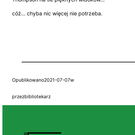
cóż… chyba nic więcej nie potrzeba.
Opublikowano
2021-07-07
w
przez
bibliotekarz