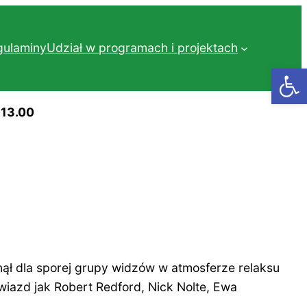
gulaminy
Udział w programach i projektach
Otwórz
-13.00
ął dla sporej grupy widzów w atmosferze relaksu
wiazd jak Robert Redford, Nick Nolte, Ewa