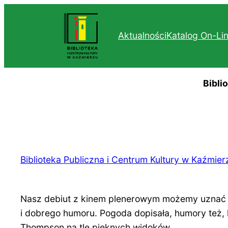
Przejdź
do
Aktualności
Katalog On-Li
treści
Bibli
Biblioteka Publiczna i Centrum Kultury w Kaźmier
Nasz debiut z kinem plenerowym możemy uznać za
i dobrego humoru. Pogoda dopisała, humory też, 
Thompson na tle pięknych widoków…