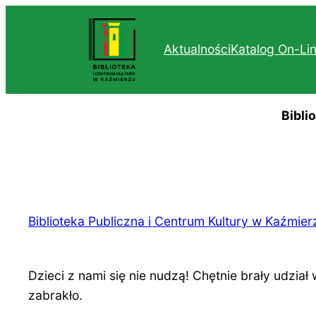
Przejdź
do
Aktualności
Katalog On-Li
treści
Bibli
Biblioteka Publiczna i Centrum Kultury w Kaźmier
Dzieci z nami się nie nudzą! Chętnie brały udzi
zabrakło.