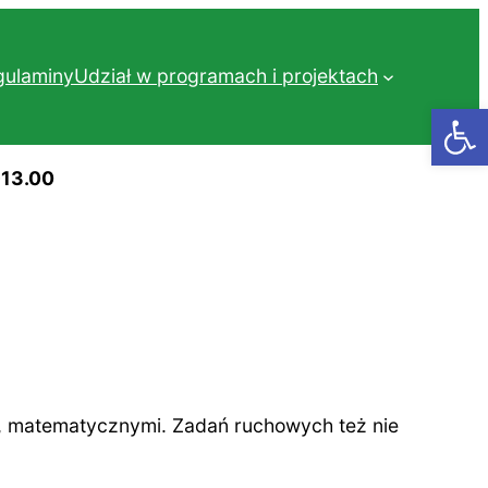
gulaminy
Udział w programach i projektach
Otwórz
-13.00
mi, matematycznymi. Zadań ruchowych też nie