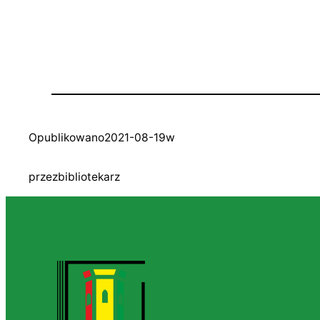
Opublikowano
2021-08-19
w
przez
bibliotekarz