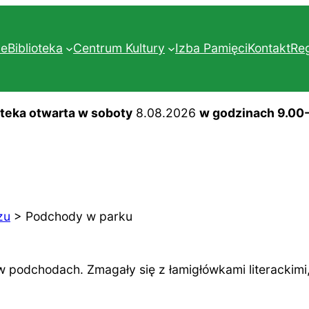
ne
Biblioteka
Centrum Kultury
Izba Pamięci
Kontakt
Re
oteka otwarta w soboty
8.08.2026
w godzinach 9.00
zu
>
Podchody w parku
ał w podchodach. Zmagały się z łamigłówkami literacki