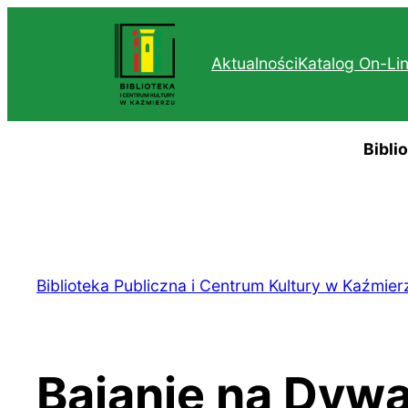
Przejdź
do
Aktualności
Katalog On-Li
treści
Bibli
Biblioteka Publiczna i Centrum Kultury w Kaźmier
Bajanie na Dyw