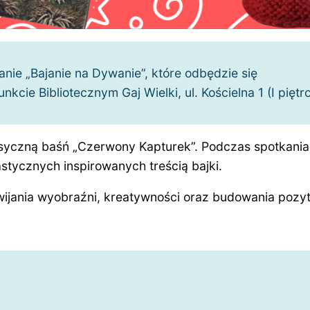
nie „Bajanie na Dywanie”, które odbędzie się
cie Bibliotecznym Gaj Wielki, ul. Kościelna 1 (I piętro
czną baśń „Czerwony Kapturek”. Podczas spotkania d
tycznych inspirowanych treścią bajki.
wijania wyobraźni, kreatywności oraz budowania pozyt