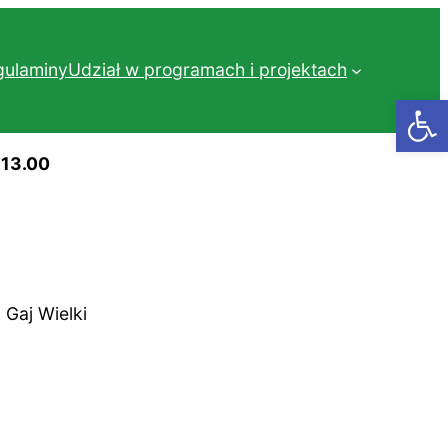
gulaminy
Udział w programach i projektach
Otwórz
-13.00
 Gaj Wielki