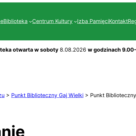
ne
Biblioteka
Centrum Kultury
Izba Pamięci
Kontakt
Re
oteka otwarta w soboty
8.08.2026
w godzinach 9.00
zu
>
Punkt Biblioteczny Gaj Wielki
>
Punkt Biblioteczny
anie