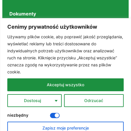
Dokumenty
Regulaminy
Cenimy prywatność użytkowników
Deklaracja dostępności
Używamy plików cookie, aby poprawić jakość przeglądania,
BIP
wyświetlać reklamy lub treści dostosowane do
RODO
indywidualnych potrzeb użytkowników oraz analizować
Polityka prywatności
STANDARDY OCHRONY MAŁOLETNICH
ruch na stronie. Kliknięcie przycisku „Akceptuj wszystkie”
oznacza zgodę na wykorzystywanie przez nas plików
cookie.
Znajdź nas na portalach
Akceptuj wszystko
Facebook
Dostosuj
Odrzucać
YouTube
niezbędny
Zapisz moje preferencje