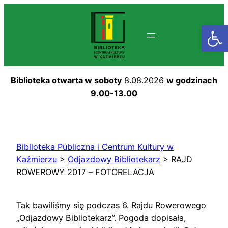
Przejdź
do
Otwórz
treści
Biblioteka otwarta w soboty
8.08.2026
w godzinach
9.00-13.00
Biblioteka Publiczna i Centrum Kultury w
Kaźmierzu
>
Odjazdowy Bibliotekarz
>
RAJD
ROWEROWY 2017 – FOTORELACJA
Tak bawiliśmy się podczas 6. Rajdu Rowerowego
„Odjazdowy Bibliotekarz”. Pogoda dopisała,