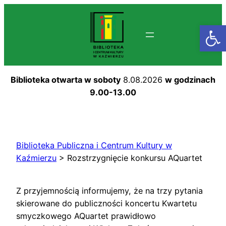
Przejdź
do
Otwórz
treści
Biblioteka otwarta w soboty
8.08.2026
w godzinach
9.00-13.00
Biblioteka Publiczna i Centrum Kultury w
Kaźmierzu
>
Rozstrzygnięcie konkursu AQuartet
Z przyjemnością informujemy, że na trzy pytania
skierowane do publiczności koncertu Kwartetu
smyczkowego AQuartet prawidłowo