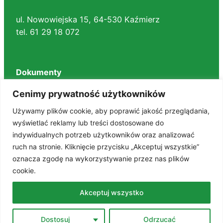
ul. Nowowiejska 15, 64-530 Kaźmierz
tel. 61 29 18 072
Dokumenty
Regulaminy
Cenimy prywatność użytkowników
Deklaracja dostępności
Używamy plików cookie, aby poprawić jakość przeglądania,
BIP
wyświetlać reklamy lub treści dostosowane do
RODO
indywidualnych potrzeb użytkowników oraz analizować
Polityka prywatności
ruch na stronie. Kliknięcie przycisku „Akceptuj wszystkie”
STANDARDY OCHRONY MAŁOLETNICH
oznacza zgodę na wykorzystywanie przez nas plików
cookie.
Znajdź nas na portalach
Akceptuj wszystko
Facebook
Dostosuj
Odrzucać