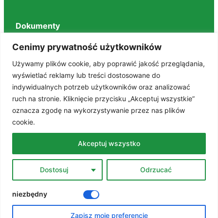
Dokumenty
Regulaminy
Cenimy prywatność użytkowników
Deklaracja dostępności
Używamy plików cookie, aby poprawić jakość przeglądania,
BIP
wyświetlać reklamy lub treści dostosowane do
RODO
indywidualnych potrzeb użytkowników oraz analizować
Polityka prywatności
ruch na stronie. Kliknięcie przycisku „Akceptuj wszystkie”
STANDARDY OCHRONY MAŁOLETNICH
oznacza zgodę na wykorzystywanie przez nas plików
cookie.
Znajdź nas na portalach
Akceptuj wszystko
Facebook
Dostosuj
Odrzucać
YouTube
niezbędny
Zapisz moje preferencje