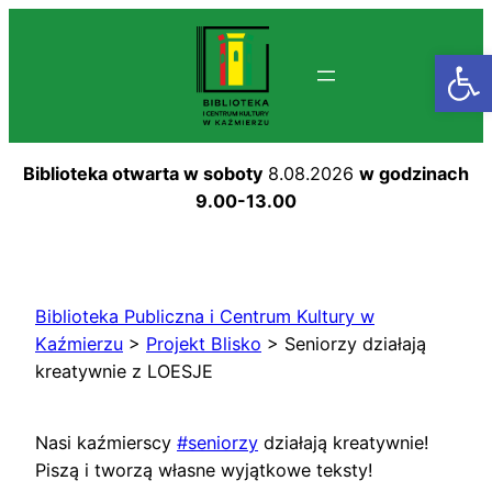
Przejdź
do
Otwórz
treści
Biblioteka otwarta w soboty
8.08.2026
w godzinach
9.00-13.00
Biblioteka Publiczna i Centrum Kultury w
Kaźmierzu
>
Projekt Blisko
>
Seniorzy działają
kreatywnie z LOESJE
Nasi kaźmierscy
#seniorzy
działają kreatywnie!
Piszą i tworzą własne wyjątkowe teksty!