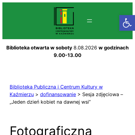
Przejdź
do
Otwórz
treści
Biblioteka otwarta w soboty
8.08.2026
w godzinach
9.00-13.00
Biblioteka Publiczna i Centrum Kultury w
Kaźmierzu
>
dofinansowanie
>
Sesja zdjęciowa –
„Jeden dzień kobiet na dawnej wsi”
Fotograficzna