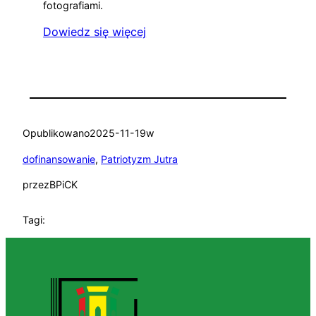
fotografiami.
Dowiedz się więcej
Opublikowano
2025-11-19
w
dofinansowanie
, 
Patriotyzm Jutra
przez
BPiCK
Tagi: