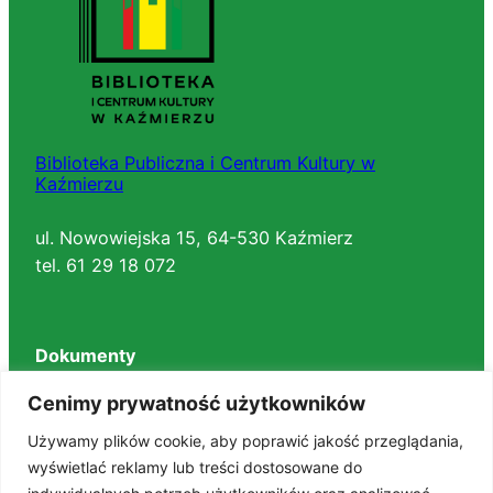
Biblioteka Publiczna i Centrum Kultury w
Kaźmierzu
ul. Nowowiejska 15, 64-530 Kaźmierz
tel. 61 29 18 072
Dokumenty
Regulaminy
Cenimy prywatność użytkowników
Deklaracja dostępności
Używamy plików cookie, aby poprawić jakość przeglądania,
BIP
wyświetlać reklamy lub treści dostosowane do
RODO