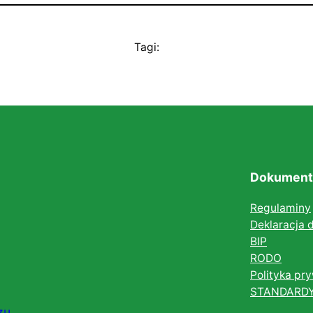
Tagi:
Dokument
Regulaminy
Deklaracja 
BIP
RODO
Polityka pr
STANDARD
zu