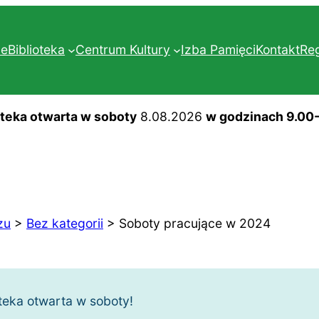
ne
Biblioteka
Centrum Kultury
Izba Pamięci
Kontakt
Re
oteka otwarta w soboty
8.08.2026
w godzinach 9.00
zu
>
Bez kategorii
>
Soboty pracujące w 2024
teka otwarta w soboty!