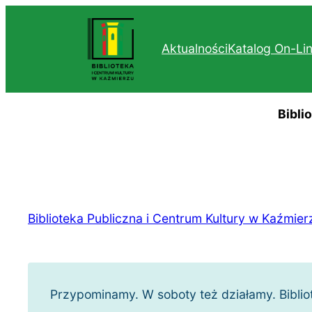
Przejdź
do
Aktualności
Katalog On-Li
treści
Bibli
Biblioteka Publiczna i Centrum Kultury w Kaźmier
Przypominamy. W soboty też działamy. Biblio