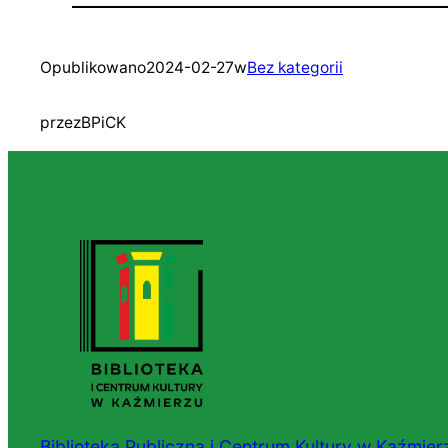
Opublikowano
2024-02-27
w
Bez kategorii
przez
BPiCK
Biblioteka Publiczna i Centrum Kultury w Kaźmier