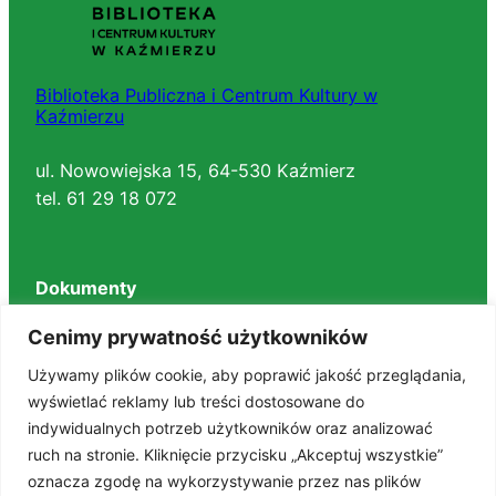
Biblioteka Publiczna i Centrum Kultury w
Kaźmierzu
ul. Nowowiejska 15, 64-530 Kaźmierz
tel. 61 29 18 072
Dokumenty
Regulaminy
Cenimy prywatność użytkowników
Deklaracja dostępności
Używamy plików cookie, aby poprawić jakość przeglądania,
BIP
wyświetlać reklamy lub treści dostosowane do
RODO
indywidualnych potrzeb użytkowników oraz analizować
Polityka prywatności
STANDARDY OCHRONY MAŁOLETNICH
ruch na stronie. Kliknięcie przycisku „Akceptuj wszystkie”
oznacza zgodę na wykorzystywanie przez nas plików