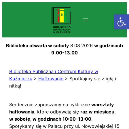
Przejdź
do
Otwórz
treści
Biblioteka otwarta w soboty
8.08.2026
w godzinach
9.00-13.00
Biblioteka Publiczna i Centrum Kultury w
Kaźmierzu
>
Haftowanie
>
Spotkajmy się z igłą i
nitką!
Serdecznie zapraszamy na cykliczne
warsztaty
haftowania
, które odbywają się
raz w miesiącu,
w sobotę, w godzinach 10:00–13:00
.
Spotykamy się w Pałacu przy ul. Nowowiejskiej 15