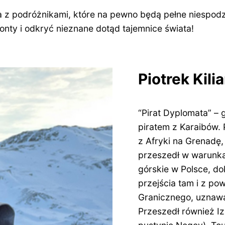
 z podróżnikami, które na pewno będą pełne niespod
onty i odkryć nieznane dotąd tajemnice świata!
Piotrek Kili
“Pirat Dyplomata” – 
piratem z Karaibów. 
z Afryki na Grenadę,
przeszedł w warunka
górskie w Polsce, d
przejścia tam i z po
Granicznego, uznawa
Przeszedł również I