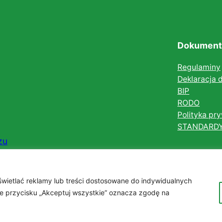
Dokument
Regulaminy
Deklaracja 
BIP
RODO
Polityka pr
STANDARD
zu
wietlać reklamy lub treści dostosowane do indywidualnych
cie przycisku „Akceptuj wszystkie” oznacza zgodę na