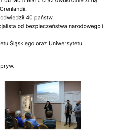
ur du Mont Blanc oraz dwukrotnie zimą
 Grenlandii.
a odwiedził 40 państw.
cjalista od bezpieczeństwa narodowego i
etu Śląskiego oraz Uniwersytetu
.pryw.