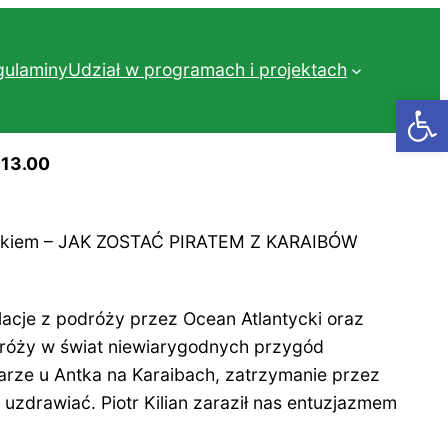
gulaminy
Udział w programach i projektach
Otwórz
-13.00
nikiem – JAK ZOSTAĆ PIRATEM Z KARAIBÓW
lacje z podróży przez Ocean Atlantycki oraz
dróży w świat niewiarygodnych przygód
arze u Antka na Karaibach, zatrzymanie przez
uzdrawiać. Piotr Kilian zaraził nas entuzjazmem