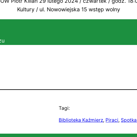
Piotr Kilian 29 lutego 2024 / czwartek / godz. 18:00
Kultury / ul. Nowowiejska 15 wstęp wolny
zu
Tagi:
Biblioteka Kaźmierz
, 
Piraci
, 
Spotka