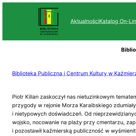
Przejdź
do
Aktualności
Katalog On-Li
treści
Bibli
Biblioteka Publiczna i Centrum Kultury w Kaźmier
Piotr Kilian zaskoczył nas nietuzinkowym temate
przygody w rejonie Morza Karaibskiego zdumiał
i nietypowych doświadczeń. Od nieprzewidzianyc
wojsko, nocowanie na plaży przy cmentarzu, zapro
i pozostawił kaźmierską publiczność w wyśmieni