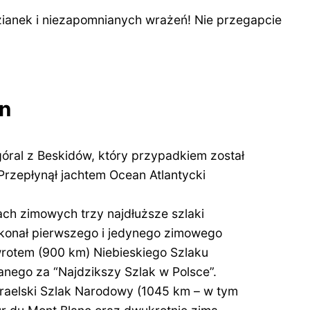
zianek i niezapomnianych wrażeń! Nie przegapcie
an
góral z Beskidów, który przypadkiem został
Przepłynął jachtem Ocean Atlantycki
ch zimowych trzy najdłuższe szlaki
okonał pierwszego i jedynego zimowego
wrotem (900 km) Niebieskiego Szlaku
nego za “Najdzikszy Szlak w Polsce”.
zraelski Szlak Narodowy (1045 km – w tym