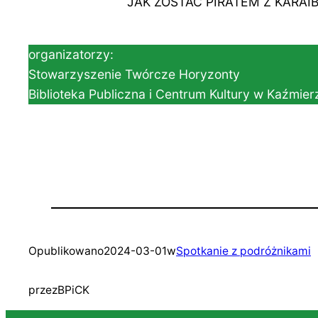
JAK ZOSTAĆ PIRATEM Z KARAIBÓW 
organizatorzy:
Stowarzyszenie Twórcze Horyzonty
Biblioteka Publiczna i Centrum Kultury w Kaźmier
Opublikowano
2024-03-01
w
Spotkanie z podróżnikami
przez
BPiCK