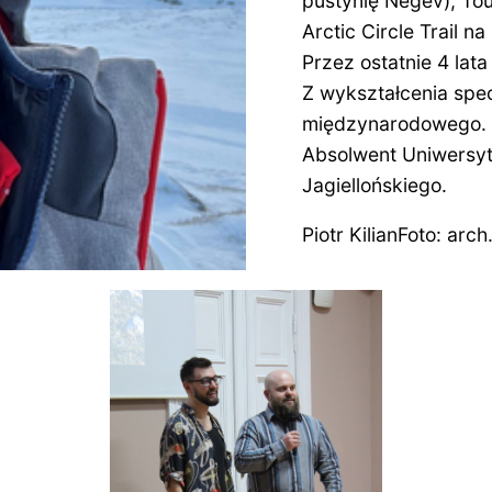
pustynię Negev), To
Arctic Circle Trail na
Przez ostatnie 4 lat
Z wykształcenia spe
międzynarodowego.
Absolwent Uniwersyt
Jagiellońskiego.
Piotr KilianFoto: arch