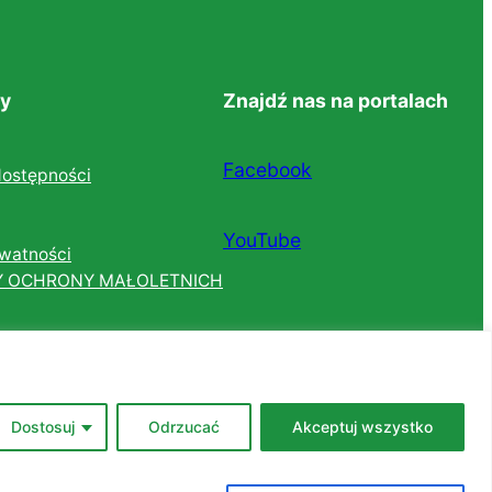
y
Znajdź nas na portalach
Facebook
dostępności
YouTube
ywatności
Y OCHRONY MAŁOLETNICH
Dostosuj
Odrzucać
Akceptuj wszystko