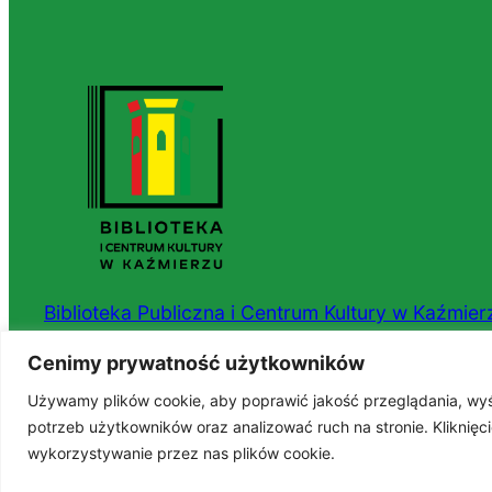
Biblioteka Publiczna i Centrum Kultury w Kaźmier
Cenimy prywatność użytkowników
ul. Nowowiejska 15, 64-530 Kaźmierz
Używamy plików cookie, aby poprawić jakość przeglądania, wyś
tel. 61 29 18 072
potrzeb użytkowników oraz analizować ruch na stronie. Kliknię
wykorzystywanie przez nas plików cookie.