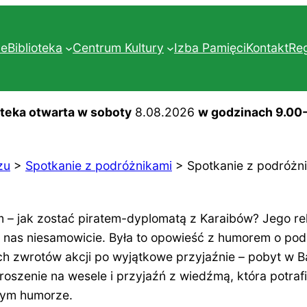
ne
Biblioteka
Centrum Kultury
Izba Pamięci
Kontakt
Re
oteka otwarta w soboty
8.08.2026
w godzinach 9.00
zu
>
Spotkanie z podróżnikami
>
Spotkanie z podróż
m – jak zostać piratem-dyplomatą z Karaibów? Jego re
y nas niesamowicie. Była to opowieść z humorem o po
h zwrotów akcji po wyjątkowe przyjaźnie – pobyt w B
szenie na wesele i przyjaźń z wiedźmą, która potrafi 
tym humorze.