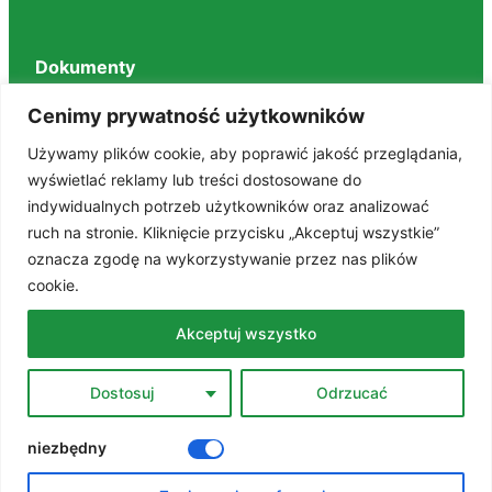
Dokumenty
Regulaminy
Cenimy prywatność użytkowników
Deklaracja dostępności
Używamy plików cookie, aby poprawić jakość przeglądania,
BIP
wyświetlać reklamy lub treści dostosowane do
RODO
indywidualnych potrzeb użytkowników oraz analizować
Polityka prywatności
ruch na stronie. Kliknięcie przycisku „Akceptuj wszystkie”
STANDARDY OCHRONY MAŁOLETNICH
oznacza zgodę na wykorzystywanie przez nas plików
cookie.
Znajdź nas na portalach
Akceptuj wszystko
Facebook
Dostosuj
Odrzucać
YouTube
niezbędny