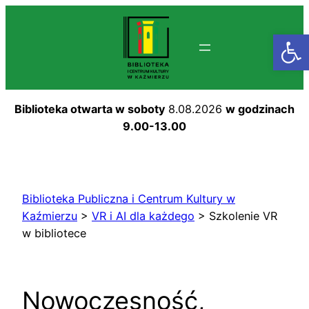
Przejdź
do
Otwórz
treści
Biblioteka otwarta w soboty
8.08.2026
w godzinach
9.00-13.00
Biblioteka Publiczna i Centrum Kultury w
Kaźmierzu
>
VR i AI dla każdego
>
Szkolenie VR
w bibliotece
Nowoczesność,