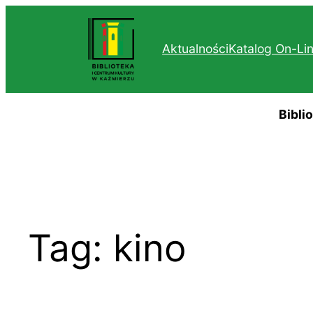
Przejdź
do
Aktualności
Katalog On-Li
treści
Bibli
Tag:
kino