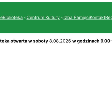
ne
Biblioteka
Centrum Kultury
Izba Pamięci
Kontakt
Re
oteka otwarta w soboty
8.08.2026
w godzinach 9.00