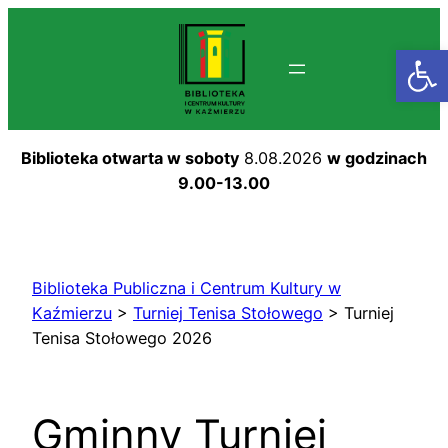
Przejdź
do
Otwórz
treści
Biblioteka otwarta w soboty
8.08.2026
w godzinach
9.00-13.00
Biblioteka Publiczna i Centrum Kultury w
Kaźmierzu
>
Turniej Tenisa Stołowego
>
Turniej
Tenisa Stołowego 2026
Gminny Turniej