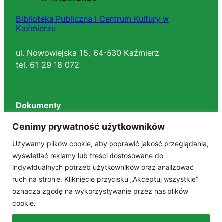
Biblioteka Publiczna i Centrum Kultury w
Kaźmierzu
ul. Nowowiejska 15, 64-530 Kaźmierz
tel. 61 29 18 072
Dokumenty
Regulaminy
Cenimy prywatność użytkowników
Deklaracja dostępności
Używamy plików cookie, aby poprawić jakość przeglądania,
BIP
wyświetlać reklamy lub treści dostosowane do
RODO
indywidualnych potrzeb użytkowników oraz analizować
Polityka prywatności
ruch na stronie. Kliknięcie przycisku „Akceptuj wszystkie”
STANDARDY OCHRONY MAŁOLETNICH
oznacza zgodę na wykorzystywanie przez nas plików
cookie.
Znajdź nas na portalach