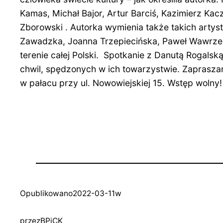
Kamas, Michał Bajor, Artur Barciś,
Kazimierz Kacz
Zborowski . Autorka wymienia także takich artys
Zawadzka, Joanna Trzepiecińska, Paweł Wawrzeck
terenie całej Polski. Spotkanie z Danutą Rogals
chwil, spędzonych w ich towarzystwie. Zapraszam
w pałacu przy ul. Nowowiejskiej 15. Wstęp wolny
Opublikowano
2022-03-11
w
przez
BPiCK