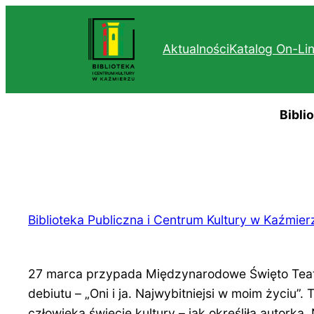
Przejdź
do
Aktualności
Katalog On-Li
treści
Bibli
Biblioteka Publiczna i Centrum Kultury w Kaźmier
27 marca przypada Międzynarodowe Święto Teatru
debiutu – „Oni i ja. Najwybitniejsi w moim życiu
człowieka świecie kultury – jak określiła autorka