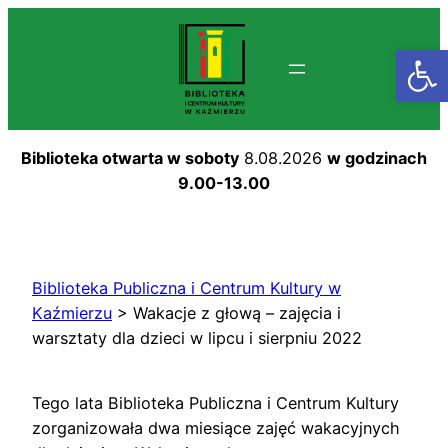
Przejdź
do
Otwórz
treści
Biblioteka otwarta w soboty
8.08.2026
w godzinach
9.00-13.00
Biblioteka Publiczna i Centrum Kultury w
Kaźmierzu
>
Wakacje z głową – zajęcia i
warsztaty dla dzieci w lipcu i sierpniu 2022
Tego lata Biblioteka Publiczna i Centrum Kultury
zorganizowała dwa miesiące zajęć wakacyjnych