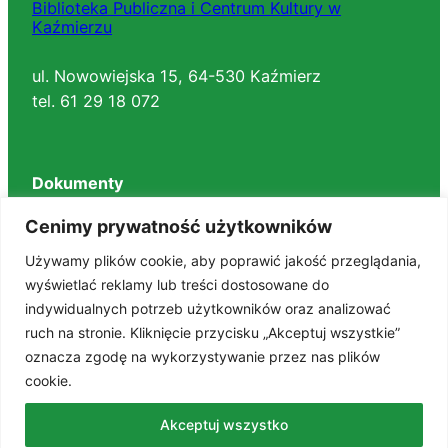
Biblioteka Publiczna i Centrum Kultury w
Kaźmierzu
ul. Nowowiejska 15, 64-530 Kaźmierz
tel. 61 29 18 072
Dokumenty
Regulaminy
Cenimy prywatność użytkowników
Deklaracja dostępności
Używamy plików cookie, aby poprawić jakość przeglądania,
BIP
wyświetlać reklamy lub treści dostosowane do
RODO
indywidualnych potrzeb użytkowników oraz analizować
Polityka prywatności
ruch na stronie. Kliknięcie przycisku „Akceptuj wszystkie”
STANDARDY OCHRONY MAŁOLETNICH
oznacza zgodę na wykorzystywanie przez nas plików
cookie.
Znajdź nas na portalach
Akceptuj wszystko