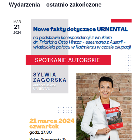
Wydarzenia – ostatnio zakończone
Wi
Wi
datę.
na
MAR
21
2024