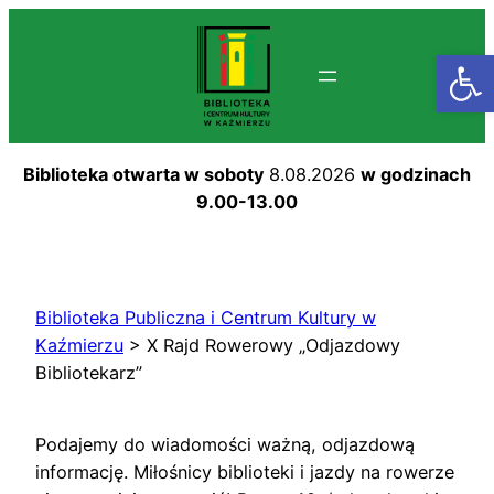
Przejdź
do
Otwórz
treści
Biblioteka otwarta w soboty
8.08.2026
w godzinach
9.00-13.00
Biblioteka Publiczna i Centrum Kultury w
Kaźmierzu
>
X Rajd Rowerowy „Odjazdowy
Bibliotekarz”
Podajemy do wiadomości ważną, odjazdową
informację. Miłośnicy biblioteki i jazdy na rowerze