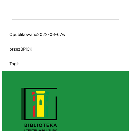
Opublikowano
2022-06-07
w
przez
BPiCK
Tagi: