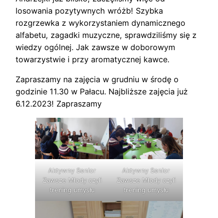
losowania pozytywnych wróżb! Szybka
rozgrzewka z wykorzystaniem dynamicznego
alfabetu, zagadki muzyczne, sprawdziliśmy się z
wiedzy ogólnej. Jak zawsze w doborowym
towarzystwie i przy aromatycznej kawce.
Zapraszamy na zajęcia w grudniu w środę o
godzinie 11.30 w Pałacu. Najbliższe zajęcia już
6.12.2023! Zapraszamy
Aktywny Senior
Aktywny Senior
Zawsze Młody czyli
Zawsze Młody czyli
trening umysłu
trening umysłu