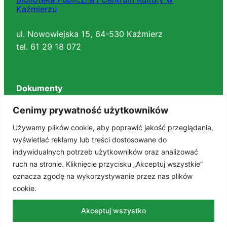
Kaźmierzu
ul. Nowowiejska 15, 64-530 Kaźmierz
tel. 61 29 18 072
Dokumenty
Regulaminy
Cenimy prywatność użytkowników
Deklaracja dostępności
Używamy plików cookie, aby poprawić jakość przeglądania,
BIP
wyświetlać reklamy lub treści dostosowane do
RODO
indywidualnych potrzeb użytkowników oraz analizować
Polityka prywatności
ruch na stronie. Kliknięcie przycisku „Akceptuj wszystkie”
STANDARDY OCHRONY MAŁOLETNICH
oznacza zgodę na wykorzystywanie przez nas plików
cookie.
Znajdź nas na portalach
Akceptuj wszystko
Facebook