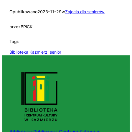
Opublikowano
2023-11-29
w
Zajęcia dla seniorów
przez
BPiCK
Tagi:
Biblioteka Kaźmierz
, 
senior
Biblioteka Publiczna i Centrum Kultury w