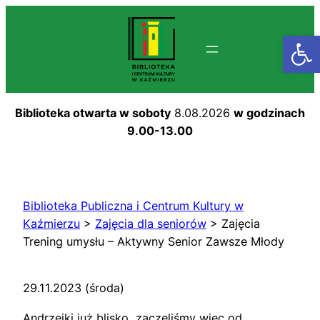
Przejdź
do
Otwórz
treści
Biblioteka otwarta w soboty
8.08.2026
w godzinach
9.00-13.00
Biblioteka Publiczna i Centrum Kultury w
Kaźmierzu
>
Zajęcia dla seniorów
>
Zajęcia
Trening umysłu – Aktywny Senior Zawsze Młody
29.11.2023 (środa)
Andrzejki już blisko, zaczęliśmy więc od