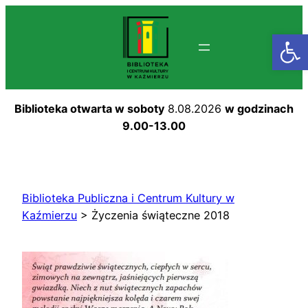
Przejdź
do
Otwórz
treści
Biblioteka otwarta w soboty
8.08.2026
w godzinach
9.00-13.00
Biblioteka Publiczna i Centrum Kultury w
Kaźmierzu
>
Życzenia świąteczne 2018