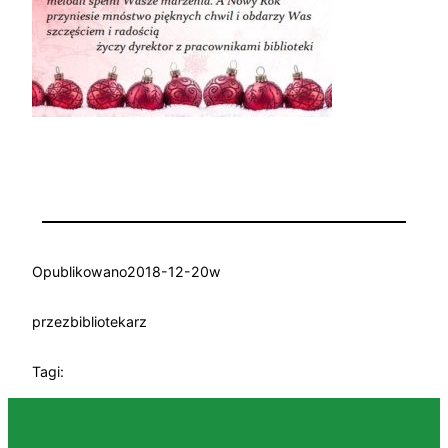
Opublikowano
2018-12-20
w
przez
bibliotekarz
Tagi: