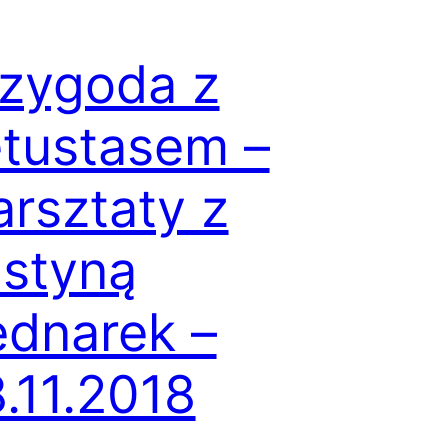
zygoda z
tustasem –
rsztaty z
styną
dnarek –
.11.2018