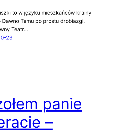
luszki to w języku mieszkańców krainy
Dawno Temu po prostu drobiazgi.
wny Teatr…
10-23
ołem panie
teracie –