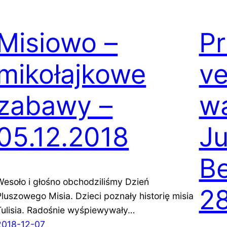
Misiowo –
Pr
mikołajkowe
ve
zabawy –
wa
05.12.2018
Ju
Be
Wesoło i głośno obchodziliśmy Dzień
28
Pluszowego Misia. Dzieci poznały historię misia
Tulisia. Radośnie wyśpiewywały…
2018-12-07