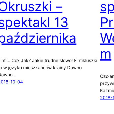
Okruszki –
sp
spektakl 13
P
października
W
m
Finti… Co? Jak? Jakie trudne słowo! Fintikluszki
to w języku mieszkańców krainy Dawno
Dawno…
Czołem
2018-10-04
przywi
Kaźmi
2018-