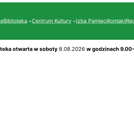
ne
Biblioteka
Centrum Kultury
Izba Pamięci
Kontakt
Re
oteka otwarta w soboty
8.08.2026
w godzinach 9.00