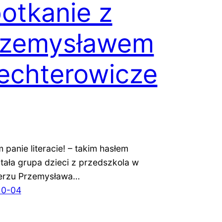
otkanie z
rzemysławem
echterowicze
 panie literacie! – takim hasłem
tała grupa dzieci z przedszkola w
erzu Przemysława…
10-04