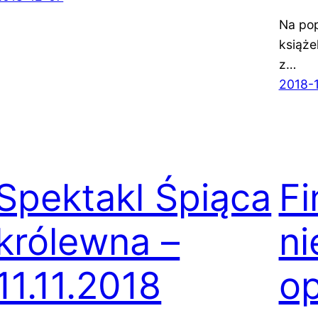
Na pop
książe
z…
2018-
Spektakl Śpiąca
Fi
królewna –
n
11.11.2018
op