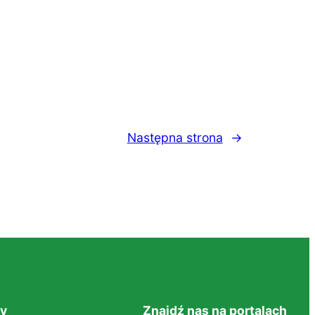
Następna strona
→
y
Znajdź nas na portalach