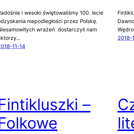
Radośnie i wesoło świętowaliśmy 100. lecie
Fintik
odzyskania niepodległości przez Polskę.
Dawno 
Niesamowitych wrażeń dostarczyli nam
Wędro
aktorzy…
2018-
2018-11-14
Fintikluszki –
Cz
Folkowe
li