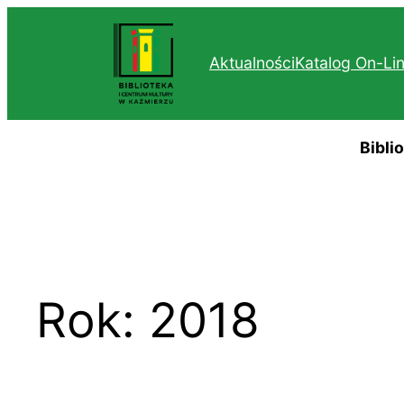
Przejdź
do
Aktualności
Katalog On-Li
treści
Bibli
Rok:
2018